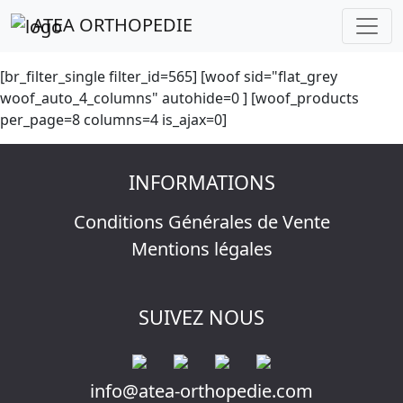
ATEA ORTHOPEDIE
[br_filter_single filter_id=565] [woof sid="flat_grey
woof_auto_4_columns" autohide=0 ] [woof_products
per_page=8 columns=4 is_ajax=0]
INFORMATIONS
Conditions Générales de Vente
Mentions légales
SUIVEZ NOUS
info@atea-orthopedie.com